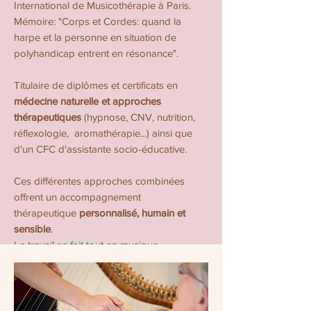
International de Musicothérapie à Paris.
Mémoire: "Corps et Cordes: quand la
harpe et la personne en situation de
polyhandicap entrent en résonance".
Titulaire de diplômes et certificats en
médecine naturelle et approches
thérapeutiques
(hypnose, CNV, nutrition,
réflexologie, aromathérapie...) ainsi que
d'un CFC d'assistante socio-éducative.
Ces différentes approches combinées
offrent un accompagnement
thérapeutique
personnalisé, humain et
sensible
.
Le travail se fait tout en musique,
mouvement et en vibrations ... au-delà des
mots !